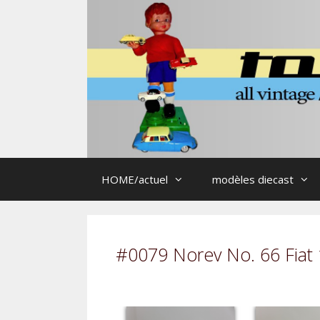
Aller
au
contenu
HOME/actuel
modèles diecast
#0079 Norev No. 66 Fiat 