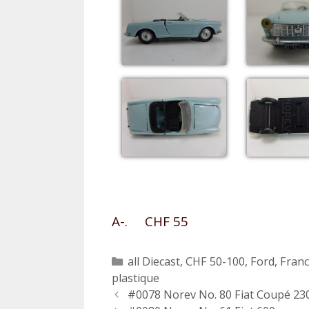
A-. CHF 55
Catégories
all Diecast
,
CHF 50-100
,
Ford
,
Fran
plastique
Navigation
#0078 Norev No. 80 Fiat Coupé 23