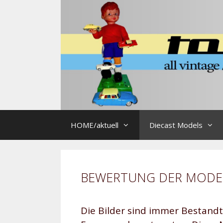
Zum
Inhalt
springen
HOME/aktuell
Diecast Models
BEWERTUNG DER MODE
Die Bilder sind immer Bestandte