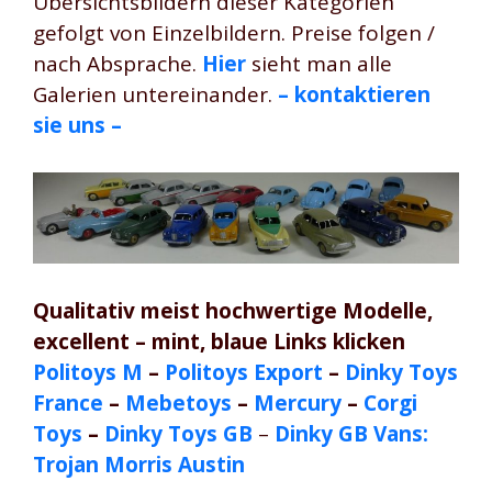
Übersichtsbildern dieser Kategorien
gefolgt von Einzelbildern. Preise folgen /
nach Absprache.
Hier
sieht man alle
Galerien untereinander.
– kontaktieren
sie uns –
Qualitativ meist hochwertige Modelle,
excellent – mint, blaue Links klicken
Politoys M
–
Politoys Export
–
Dinky Toys
France
–
Mebetoys
–
Mercury
–
Corgi
Toys
–
Dinky Toys GB
–
Dinky GB Vans:
Trojan Morris Austin