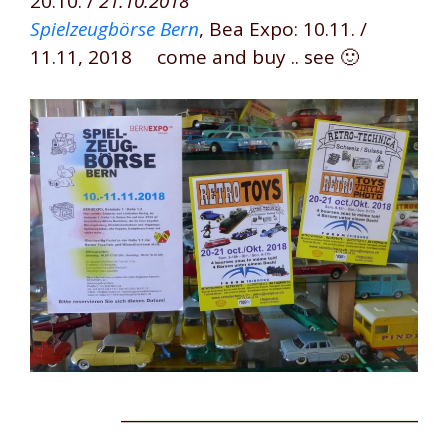
20.10. /
21.10.2018
Spielzeugbörse Bern
, Bea Expo: 10.11. /
11.11, 2018 come and buy .. see 🙂
_________________________________