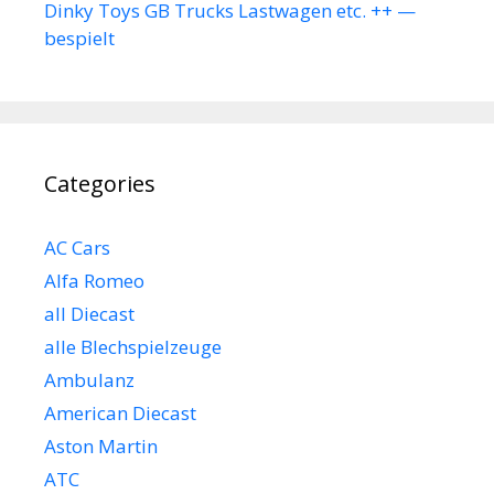
Dinky Toys GB Trucks Lastwagen etc. ++ —
bespielt
Categories
AC Cars
Alfa Romeo
all Diecast
alle Blechspielzeuge
Ambulanz
American Diecast
Aston Martin
ATC