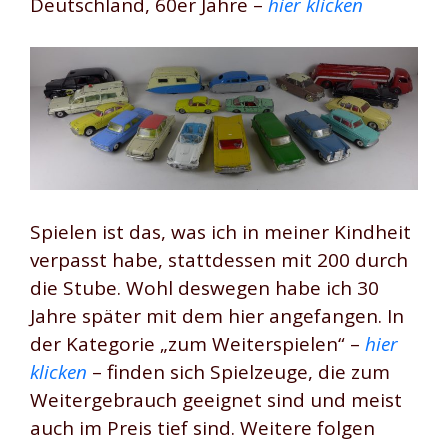
Deutschland, 60er Jahre –
hier klicken
Spielen ist das, was ich in meiner Kindheit
verpasst habe, stattdessen mit 200 durch
die Stube. Wohl deswegen habe ich 30
Jahre später mit dem hier angefangen. In
der Kategorie „zum Weiterspielen“ –
hier
klicken
– finden sich Spielzeuge, die zum
Weitergebrauch geeignet sind und meist
auch im Preis tief sind. Weitere folgen