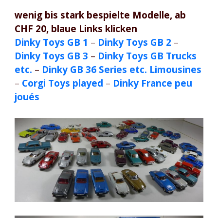
wenig bis stark bespielte Modelle, ab
CHF 20, blaue Links klicken
Dinky Toys GB 1
–
Dinky Toys GB 2
–
Dinky Toys GB 3
–
Dinky Toys GB Trucks
etc.
–
Dinky GB 36 Series etc. Limousines
–
Corgi Toys played
–
Dinky France peu
joués