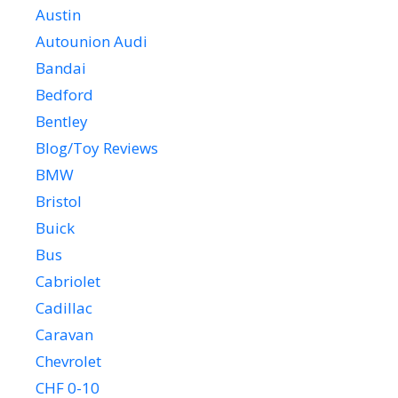
Austin
Autounion Audi
Bandai
Bedford
Bentley
Blog/Toy Reviews
BMW
Bristol
Buick
Bus
Cabriolet
Cadillac
Caravan
Chevrolet
CHF 0-10