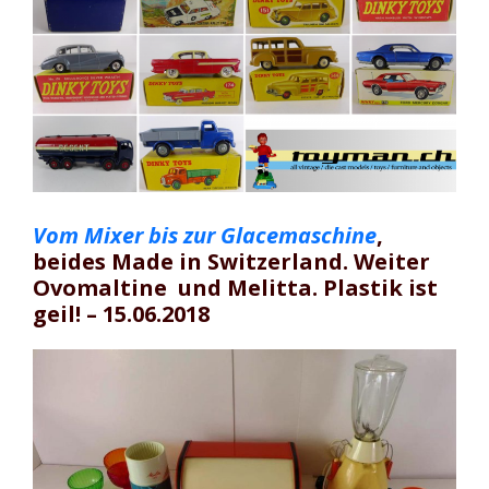
Vom Mixer bis zur Glacemaschine
,
beides Made in Switzerland. Weiter
Ovomaltine und Melitta. Plastik ist
geil! – 15.06.2018