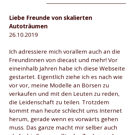
_________________________________
Liebe Freunde von skalierten
Autoträumen
26.10.2019
Ich adressiere mich vorallem auch an die
Freundinnen von diecast und mehr! Vor
eineinhalb Jahren habe ich diese Webseite
gestartet. Eigentlich ziehe ich es nach wie
vor vor, meine Modelle an Börsen zu
verkaufen und mit den Leuten zu reden,
die Leidenschaft zu teilen. Trotzdem
kommt man heute schlecht ums Internet
herum, gerade wenn es vorwärts gehen
muss. Das ganze macht mir selber auch