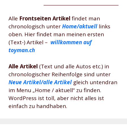
_________________________________
Alle
Frontseiten Artikel
findet man
chronologisch unter
Home/aktuell
links
oben. Hier findet man meinen ersten
(Text-) Artikel –
willkommen auf
toyman.ch
Alle Artikel
(Text und alle Autos etc.) in
chronologischer Reihenfolge sind unter
Neue Artikel/alle Artikel
gleich untendran
im Menu „Home / aktuell“ zu finden.
WordPress ist toll, aber nicht alles ist
einfach zu handhaben.