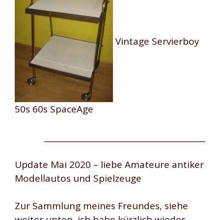
Vintage Servierboy
50s 60s SpaceAge
_________________________________________
Update Mai 2020 – liebe Amateure antiker
Modellautos und Spielzeuge
Zur Sammlung meines Freundes, siehe
weiter unten, ich habe kürzlich wieder