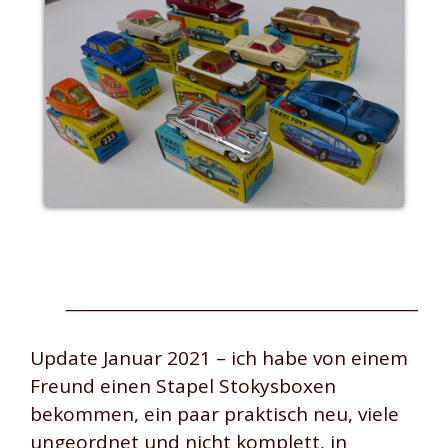
____________________________________________
Update Januar 2021 – ich habe von einem
Freund einen Stapel Stokysboxen
bekommen, ein paar praktisch neu, viele
ungeordnet und nicht komplett, in