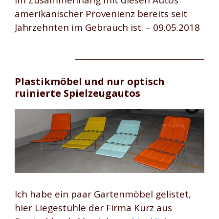
amerikanischer Provenienz bereits seit
Jahrzehnten im Gebrauch ist. – 09.05.2018
_________________________________
Plastikmöbel und nur optisch
ruinierte Spielzeugautos
Ich habe ein paar Gartenmöbel gelistet,
hier Liegestühle der Firma Kurz aus