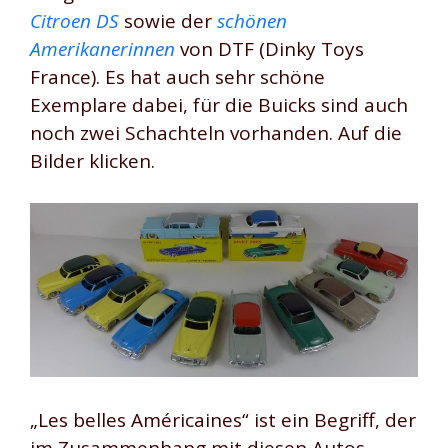
Citroen DS
sowie der
schönen
Amerikanerinnen
von DTF (Dinky Toys
France). Es hat auch sehr schöne
Exemplare dabei, für die Buicks sind auch
noch zwei Schachteln vorhanden. Auf die
Bilder klicken.
„Les belles Américaines“ ist ein Begriff, der
im Zusammenhang mit diesen Autos