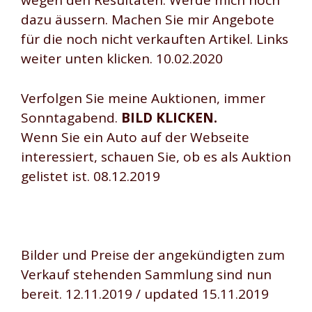
wegen den Resultaten. Werde mich noch
dazu äussern. Machen Sie mir Angebote
für die noch nicht verkauften Artikel. Links
weiter unten klicken. 10.02.2020
Verfolgen Sie meine Auktionen, immer
Sonntagabend.
BILD KLICKEN.
Wenn Sie ein Auto auf der Webseite
interessiert, schauen Sie, ob es als Auktion
gelistet ist. 08.12.2019
Bilder und Preise der angekündigten zum
Verkauf stehenden Sammlung sind nun
bereit. 12.11.2019 / updated 15.11.2019