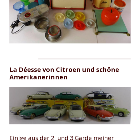
_________________________________
La Déesse von Citroen und schöne
Amerikanerinnen
Einige aus der 2. und 3.Garde meiner