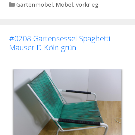
Kategorien
Gartenmöbel
,
Möbel
,
vorkrieg
#0208 Gartensessel Spaghetti
Mauser D Köln grün