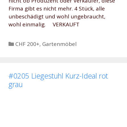
nicht ob Produzent oder Verkäufer, diese
Firma gibt es nicht mehr. 4 Stück, alle
unbeschädigt und wohl ungebraucht,
wohl einmalig. VERKAUFT
Kategorien
CHF 200+
,
Gartenmöbel
#0205 Liegestuhl Kurz-Ideal rot
grau