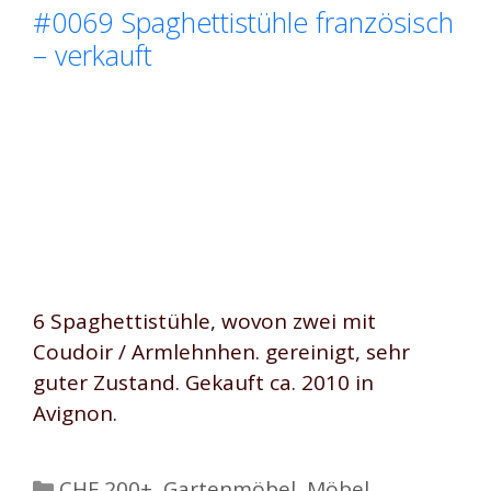
#0069 Spaghettistühle französisch
– verkauft
6 Spaghettistühle, wovon zwei mit
Coudoir / Armlehnhen. gereinigt, sehr
guter Zustand. Gekauft ca. 2010 in
Avignon.
Kategorien
CHF 200+
,
Gartenmöbel
,
Möbel