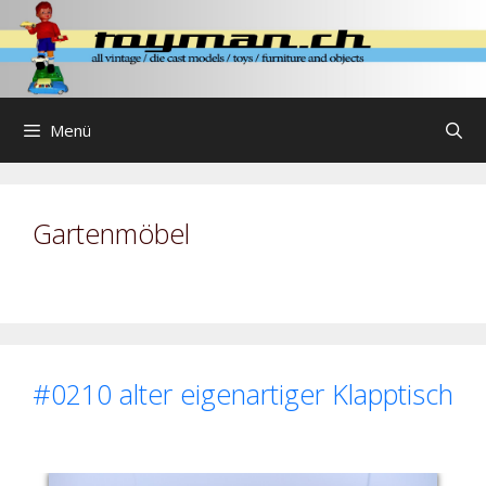
Zum
Inhalt
springen
Menü
Gartenmöbel
#0210 alter eigenartiger Klapptisch