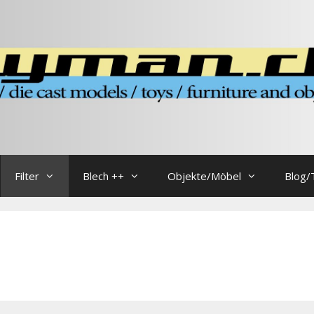
Filter
Blech ++
Objekte/Möbel
Blog/