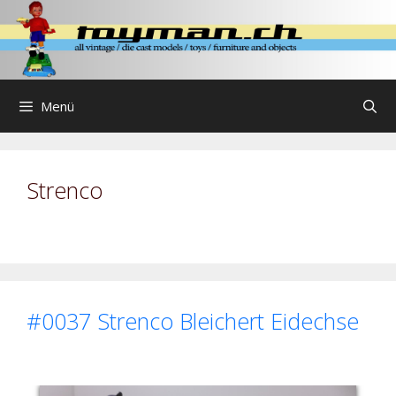
Zum
Inhalt
springen
Menü
Strenco
#0037 Strenco Bleichert Eidechse