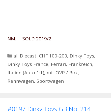
NM. SOLD 2019/2
Kategorien
all Diecast
,
CHF 100-200
,
Dinky Toys
,
Dinky Toys France
,
Ferrari
,
Frankreich
,
Italien (Auto 1:1)
,
mit OVP / Box
,
Rennwagen
,
Sportwagen
#0197 Dinky Toys GB No. 214