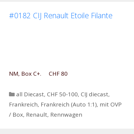
#0182 CIJ Renault Etoile Filante
NM, Box C+. CHF 80
Kategorien
all Diecast
,
CHF 50-100
,
CIJ diecast
,
Frankreich
,
Frankreich (Auto 1:1)
,
mit OVP
/ Box
,
Renault
,
Rennwagen