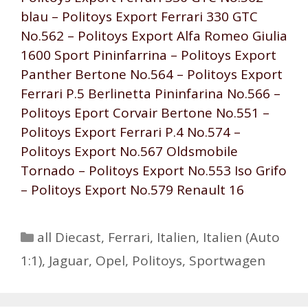
blau – Politoys Export Ferrari 330 GTC
No.562 – Politoys Export Alfa Romeo Giulia
1600 Sport Pininfarrina – Politoys Export
Panther Bertone No.564 – Politoys Export
Ferrari P.5 Berlinetta Pininfarina No.566 –
Politoys Eport Corvair Bertone No.551 –
Politoys Export Ferrari P.4 No.574 –
Politoys Export No.567 Oldsmobile
Tornado – Politoys Export No.553 Iso Grifo
– Politoys Export No.579 Renault 16
Kategorien
all Diecast
,
Ferrari
,
Italien
,
Italien (Auto
1:1)
,
Jaguar
,
Opel
,
Politoys
,
Sportwagen