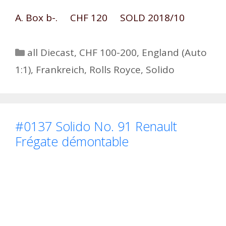
A. Box b-. CHF 120 SOLD 2018/10
Kategorien
all Diecast
,
CHF 100-200
,
England (Auto
1:1)
,
Frankreich
,
Rolls Royce
,
Solido
#0137 Solido No. 91 Renault
Frégate démontable