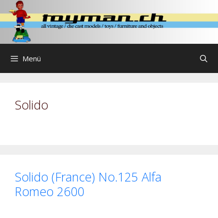
Zum
Inhalt
springen
Menü
Solido
Solido (France) No.125 Alfa
Romeo 2600