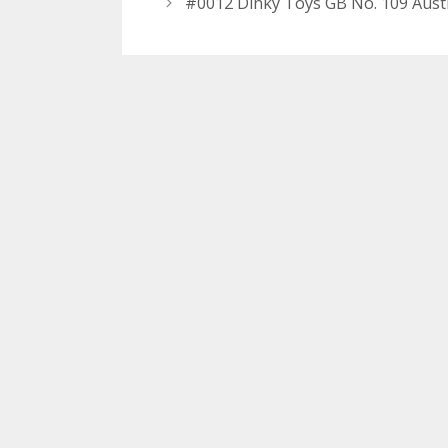
Navigation
#0012 Dinky Toys GB No. 109 Austi