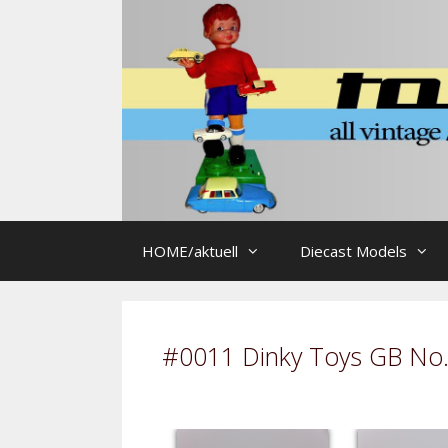
Zum
Inhalt
springen
HOME/aktuell
Diecast Models
#0011 Dinky Toys GB No. 