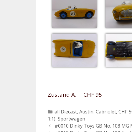
Zustand A. CHF 95
Kategorien
all Diecast
,
Austin
,
Cabriolet
,
CHF 5
1:1)
,
Sportwagen
Beitrags-
#0010 Dinky Toys GB No. 108 MG 