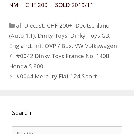
NM. CHF 200 SOLD 2019/11
Kategorien
all Diecast
,
CHF 200+
,
Deutschland
(Auto 1:1)
,
Dinky Toys
,
Dinky Toys GB
,
England
,
mit OVP / Box
,
VW Volkswagen
Beitrags-
#0042 Dinky Toys France No. 1408
Navigation
Honda S 800
#0044 Mercury Fiat 124 Sport
Search
Suche