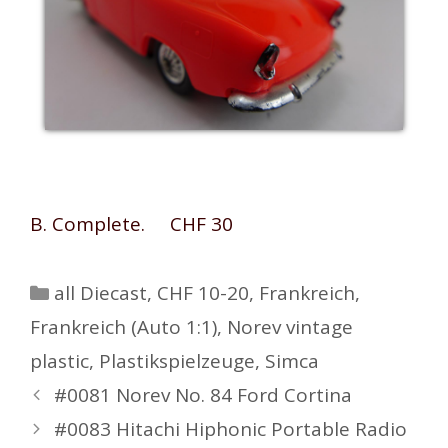
B. Complete. CHF 30
Kategorien
all Diecast
,
CHF 10-20
,
Frankreich
,
Frankreich (Auto 1:1)
,
Norev vintage
plastic
,
Plastikspielzeuge
,
Simca
Beitrags-
#0081 Norev No. 84 Ford Cortina
Navigation
#0083 Hitachi Hiphonic Portable Radio