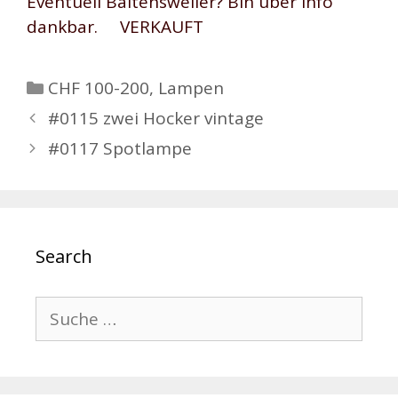
Eventuell Baltensweiler? Bin über Info
dankbar. VERKAUFT
Kategorien
CHF 100-200
,
Lampen
Beitrags-
#0115 zwei Hocker vintage
Navigation
#0117 Spotlampe
Search
Suche
nach: