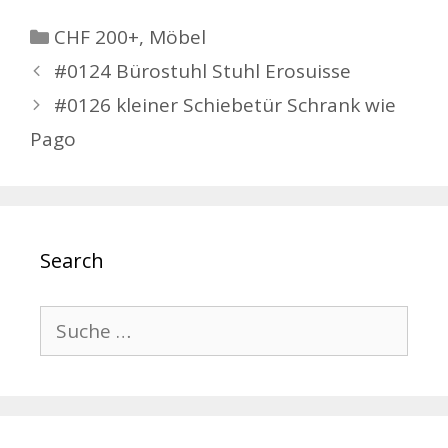
Kategorien
CHF 200+
,
Möbel
Beitrags-
#0124 Bürostuhl Stuhl Erosuisse
Navigation
#0126 kleiner Schiebetür Schrank wie
Pago
Search
Suche
nach: