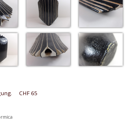
igung. CHF 65
ormica