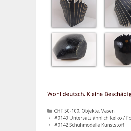
Wohl deutsch. Kleine Beschäd
Kategorien
CHF 50-100
,
Objekte
,
Vasen
Beitrags-
#0140 Untersatz ähnlich Kelko / F
Navigation
#0142 Schuhmodelle Kunststoff