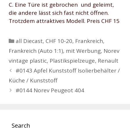
C. Eine Türe ist gebrochen und geleimt,
die andere lässt sich fast nicht öffnen.
Trotzdem attraktives Modell. Preis CHF 15
Kategorien
all Diecast
,
CHF 10-20
,
Frankreich
,
Frankreich (Auto 1:1)
,
mit Werbung
,
Norev
vintage plastic
,
Plastikspielzeuge
,
Renault
Beitrags-
#0143 Apfel Kunststoff Isolierbehälter /
Navigation
Küche / Kunststoff
#0144 Norev Peugeot 404
Search