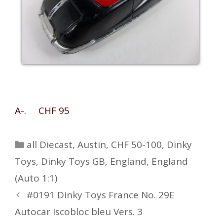
A-. CHF 95
Kategorien
all Diecast
,
Austin
,
CHF 50-100
,
Dinky
Toys
,
Dinky Toys GB
,
England
,
England
(Auto 1:1)
Beitrags-
#0191 Dinky Toys France No. 29E
Navigation
Autocar Iscobloc bleu Vers. 3