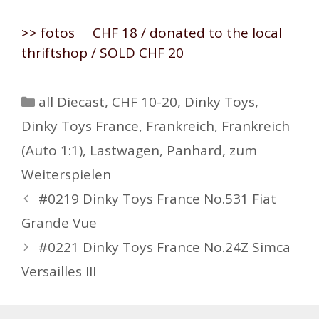
>> fotos CHF 18 / donated to the local
thriftshop / SOLD CHF 20
Kategorien
all Diecast
,
CHF 10-20
,
Dinky Toys
,
Dinky Toys France
,
Frankreich
,
Frankreich
(Auto 1:1)
,
Lastwagen
,
Panhard
,
zum
Weiterspielen
Beitrags-
#0219 Dinky Toys France No.531 Fiat
Navigation
Grande Vue
#0221 Dinky Toys France No.24Z Simca
Versailles III