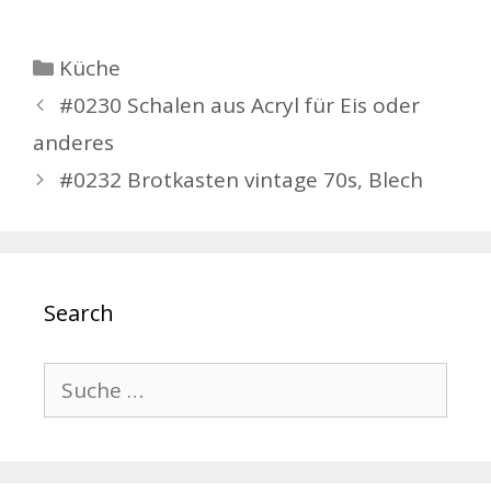
Kategorien
Küche
Beitrags-
#0230 Schalen aus Acryl für Eis oder
Navigation
anderes
#0232 Brotkasten vintage 70s, Blech
Search
Suche
nach: