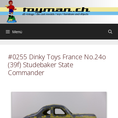
Zum
Inhalt
springen
Menü
#0255 Dinky Toys France No.24o
(39f) Studebaker State
Commander