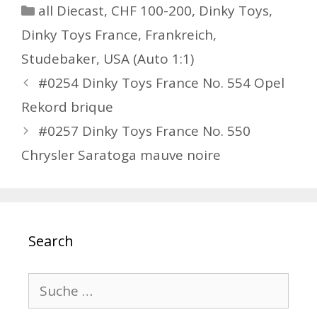
Kategorien
all Diecast
,
CHF 100-200
,
Dinky Toys
,
Dinky Toys France
,
Frankreich
,
Studebaker
,
USA (Auto 1:1)
Beitrags-
#0254 Dinky Toys France No. 554 Opel
Navigation
Rekord brique
#0257 Dinky Toys France No. 550
Chrysler Saratoga mauve noire
Search
Suche
nach: