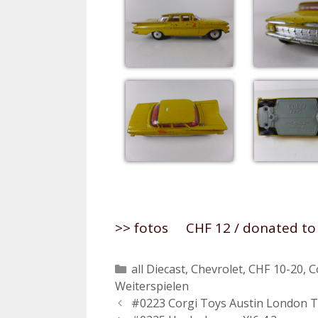
>> fotos CHF 12 / donated to t
Kategorien
all Diecast
,
Chevrolet
,
CHF 10-20
,
C
Weiterspielen
Beitrags-
#0223 Corgi Toys Austin London T