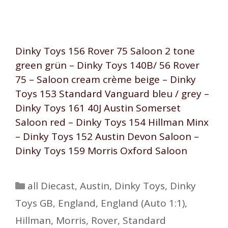
Dinky Toys 156 Rover 75 Saloon 2 tone
green grün – Dinky Toys 140B/ 56 Rover
75 – Saloon cream crème beige – Dinky
Toys 153 Standard Vanguard bleu / grey –
Dinky Toys 161 40J Austin Somerset
Saloon red – Dinky Toys 154 Hillman Minx
– Dinky Toys 152 Austin Devon Saloon –
Dinky Toys 159 Morris Oxford Saloon
Kategorien
all Diecast
,
Austin
,
Dinky Toys
,
Dinky
Toys GB
,
England
,
England (Auto 1:1)
,
Hillman
,
Morris
,
Rover
,
Standard