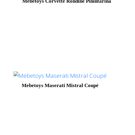
Mebetoys Corvette Rondine Pininfarina
Mebetoys Maserati Mistral Coupé