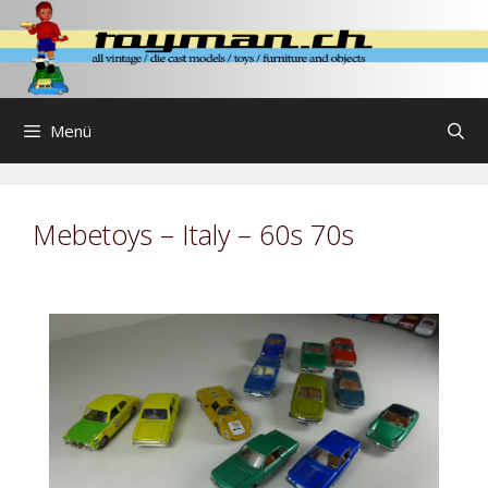
Zum
Inhalt
springen
Menü
Mebetoys – Italy – 60s 70s