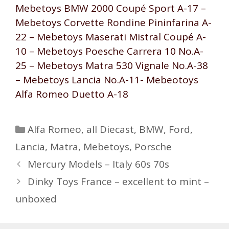
Mebetoys BMW 2000 Coupé Sport A-17 –
Mebetoys Corvette Rondine Pininfarina A-
22 – Mebetoys Maserati Mistral Coupé A-
10 – Mebetoys Poesche Carrera 10 No.A-
25 – Mebetoys Matra 530 Vignale No.A-38
– Mebetoys Lancia No.A-11- Mebeotoys
Alfa Romeo Duetto A-18
Kategorien
Alfa Romeo
,
all Diecast
,
BMW
,
Ford
,
Lancia
,
Matra
,
Mebetoys
,
Porsche
Beitrags-
Mercury Models – Italy 60s 70s
Navigation
Dinky Toys France – excellent to mint –
unboxed